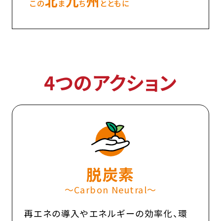
北
九
州
この
ま
ち
とともに
4つのアクション
脱炭素
〜Carbon Neutral〜
再エネの導入やエネルギーの効率化、環