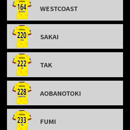
WESTCOAST
SAKAI
TAK
AOBANOTOKI
FUMI