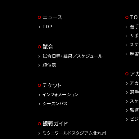
ニュース
T
TOP
選
サポ
スケ
試合
練
試合日程・結果／スケジュール
順位表
ア
アカ
チケット
選
インフォメーション
スケ
シーズンパス
監
ビジ
観戦ガイド
ミクニワールドスタジアム北九州