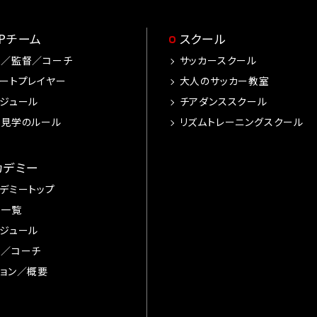
OPチーム
スクール
手／監督／コーチ
サッカースクール
ートプレイヤー
大人のサッカー教室
ジュール
チアダンススクール
習見学のルール
リズムトレーニングスクール
カデミー
デミートップ
手一覧
ジュール
督／コーチ
ョン／概要