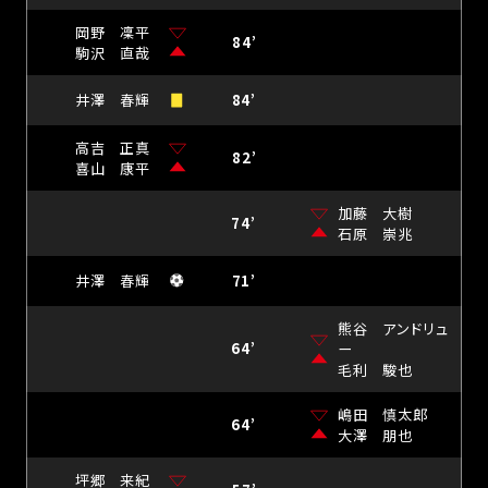
岡野 凜平
84’
駒沢 直哉
井澤 春輝
84’
高吉 正真
82’
喜山 康平
加藤 大樹
74’
石原 崇兆
井澤 春輝
71’
熊谷 アンドリュ
64’
ー
毛利 駿也
嶋田 慎太郎
64’
大澤 朋也
坪郷 来紀