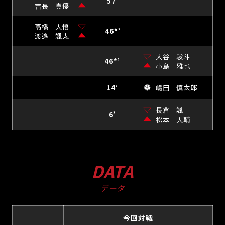
57’
吉長 真優
髙橋 大悟
46*’
渡邉 颯太
大谷 駿斗
46*’
小島 雅也
14’
嶋田 慎太郎
長倉 颯
6’
松本 大輔
DATA
データ
今回対戦