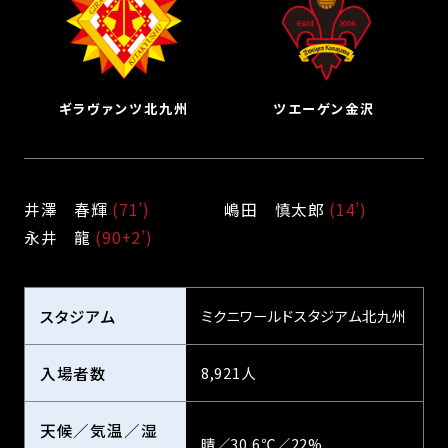
ギラヴァンツ北九州
ツエーゲン金沢
井澤　春輝 
(71’)
嶋田　慎太郎 
(14’)
永井　龍 
(90+2’)
スタジアム
ミクニワールドスタジアム北九州
入場者数
8,921人
天候／気温／湿
晴／30.6℃／22%