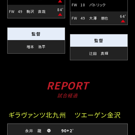
FW
10
パトリック
84’
FW
49
駒沢 直哉
64’
FW
49
大澤 朋也
監督
監督
増本 浩平
辻田 真輝
REPORT
試合経過
ギラヴァンツ北九州
ツエーゲン金沢
永井 龍
90+2’