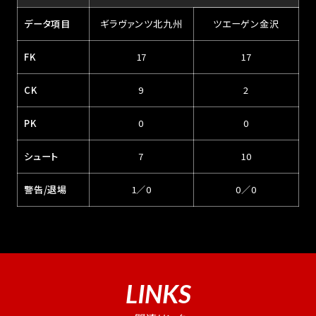
データ項目
ギラヴァンツ北九州
ツエーゲン金沢
FK
17
17
CK
9
2
PK
0
0
シュート
7
10
警告/退場
1／0
0／0
LINKS