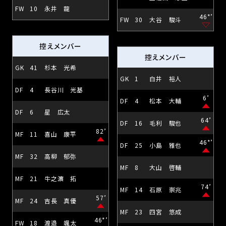
FW
10
永井 龍
46*’
FW
30
大谷 駿斗
控えメンバー
控えメンバー
GK
41
杉本 光希
GK
1
白井 裕人
DF
4
長谷川 光基
6’
DF
4
松本 大輔
DF
6
星 広太
64’
DF
16
毛利 駿也
82’
MF
11
喜山 康平
46*’
DF
25
小島 雅也
MF
32
高柳 郁弥
MF
8
大山 啓輔
MF
21
牛之濵 拓
74’
MF
14
石原 崇兆
57’
MF
24
吉長 真優
MF
23
四宮 悠成
46*’
FW
18
渡邉 颯太