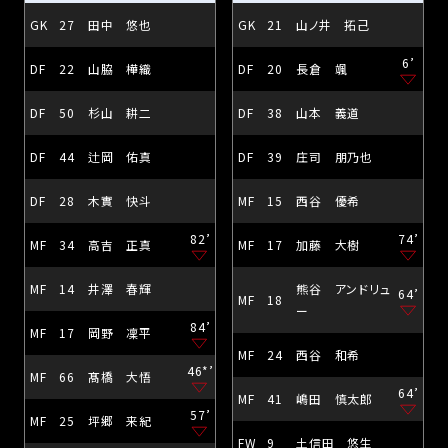
GK
27
田中 悠也
GK
21
山ノ井 拓己
6’
DF
22
山脇 樺織
DF
20
長倉 颯
DF
50
杉山 耕二
DF
38
山本 義道
DF
44
辻岡 佑真
DF
39
庄司 朋乃也
DF
28
木實 快斗
MF
15
西谷 優希
82’
74’
MF
34
高吉 正真
MF
17
加藤 大樹
MF
14
井澤 春輝
熊谷 アンドリュ
64’
MF
18
ー
84’
MF
17
岡野 凜平
MF
24
西谷 和希
46*’
MF
66
髙橋 大悟
64’
MF
41
嶋田 慎太郎
57’
MF
25
坪郷 来紀
FW
9
土信田 悠生