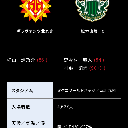
ギラヴァンツ北九州
松本山雅ＦＣ
樺山　諒乃介 
(56’)
野々村　鷹人 
(54’)
村越　凱光 
(90+3’)
スタジアム
ミクニワールドスタジアム北九州
入場者数
4,627人
天候／気温／湿
晴／17.9℃／37%