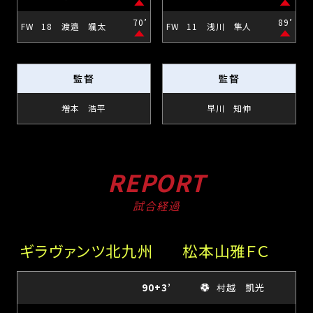
70’
89’
FW
18
渡邉 颯太
FW
11
浅川 隼人
監督
監督
増本 浩平
早川 知伸
REPORT
試合経過
ギラヴァンツ北九州
松本山雅ＦＣ
90+3’
村越 凱光