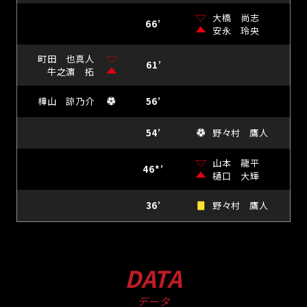
大橋 尚志
66’
安永 玲央
町田 也真人
61’
牛之濵 拓
樺山 諒乃介
56’
54’
野々村 鷹人
山本 龍平
46*’
樋口 大輝
36’
野々村 鷹人
DATA
データ