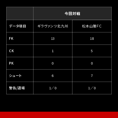
今回対戦
データ項目
ギラヴァンツ北九州
松本山雅ＦＣ
FK
13
18
CK
1
5
PK
0
0
シュート
6
7
警告/退場
1／0
1／0