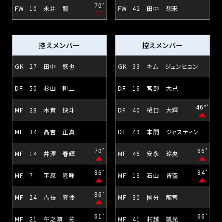
70’
FW
10
永井 龍
FW
42
田中 想来
控えメンバー
控えメンバー
GK
27
田中 悠也
GK
33
キム ジュンヒョン
DF
50
杉山 耕二
DF
16
宮部 大己
46*’
MF
28
木實 快斗
DF
40
樋口 大輝
MF
34
高吉 正真
DF
49
本間 ジャスティン
70’
66’
MF
14
井澤 春輝
MF
46
安永 玲央
86’
84’
MF
7
平原 隆暉
MF
13
石山 青空
86’
MF
24
吉長 真優
MF
30
國分 龍司
61’
66’
MF
21
牛之濵 拓
MF
41
村越 凱光