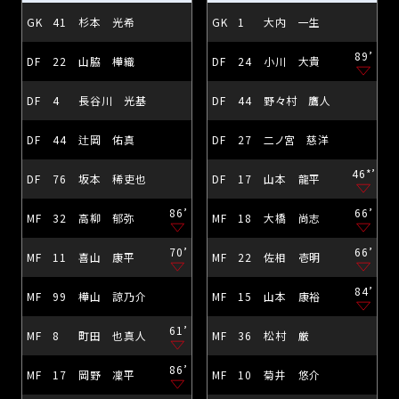
GK
41
杉本 光希
GK
1
大内 一生
89’
DF
22
山脇 樺織
DF
24
小川 大貴
DF
4
長谷川 光基
DF
44
野々村 鷹人
DF
44
辻岡 佑真
DF
27
二ノ宮 慈洋
46*’
DF
76
坂本 稀吏也
DF
17
山本 龍平
86’
66’
MF
32
高柳 郁弥
MF
18
大橋 尚志
70’
66’
MF
11
喜山 康平
MF
22
佐相 壱明
84’
MF
99
樺山 諒乃介
MF
15
山本 康裕
61’
MF
8
町田 也真人
MF
36
松村 厳
86’
MF
17
岡野 凜平
MF
10
菊井 悠介