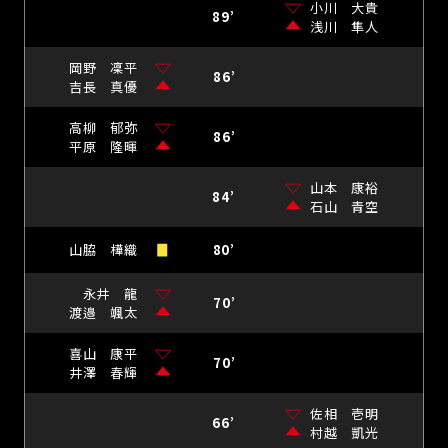
小川 大貴
89’
浅川 隼人
岡野 凜平
86’
吉長 真優
高柳 郁弥
86’
平原 隆暉
山本 康裕
84’
石山 青空
山脇 樺織
80’
永井 龍
70’
渡邉 颯太
喜山 康平
70’
井澤 春輝
佐相 壱明
66’
村越 凱光