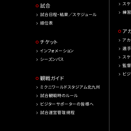
スケ
試合
練
試合日程・結果／スケジュール
順位表
ア
アカ
チケット
選
インフォメーション
スケ
シーズンパス
監
ビジ
観戦ガイド
ミクニワールドスタジアム北九州
試合観戦時のルール
ビジターサポーターの皆様へ
試合運営管理規程