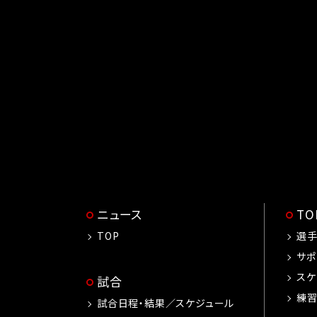
ニュース
T
TOP
選
サポ
スケ
試合
練
試合日程・結果／スケジュール