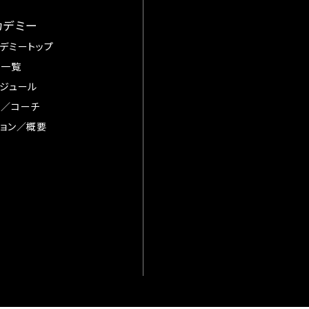
カデミー
デミートップ
手一覧
ジュール
督／コーチ
ョン／概要